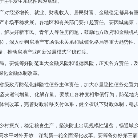
守住不发生系统性风险底线。
产对经济增长、就业、财税收入、居民财富、金融稳定都具有
产市场平稳发展。各地区和有关部门要扛起责任。要因城施策
，解决好新市民、青年人等住房问题，鼓励地方政府和金融机
位，深入研判房地产市场供求关系和城镇化格局等重大趋势性
弊端，推动房地产业向新发展模式平稳过渡。
局。要统筹好防范重大金融风险和道德风险，压实各方责任，
深化金融体制改革。
省级政府防范化解隐性债务主体责任，加大存量隐性债务处置
坚决遏制增量、化解存量。要禁止各种变相举债行为，防范地方
体制改革，完善财政转移支付体系，健全省以下财政体制，稳
乡村振兴，稳定粮食生产，坚决防止出现规模性返贫，畅通城
高水平对外开放，谋划新一轮全面深化改革。要筹备办好第三届“