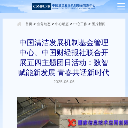
>
>
>
>
首页
业务动态
中心动态
中心工作
图片新闻
中国清洁发展机制基金管理
中心、中国财经报社联合开
展五四主题团日活动：数智
赋能新发展 青春共话新时代
2025-06-06