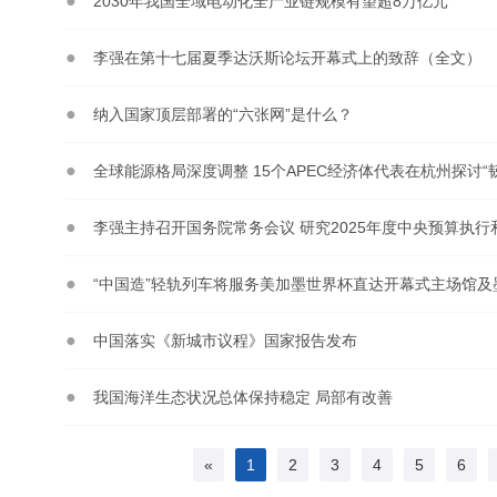
2030年我国全域电动化全产业链规模有望超8万亿元
李强在第十七届夏季达沃斯论坛开幕式上的致辞（全文）
纳入国家顶层部署的“六张网”是什么？
全球能源格局深度调整 15个APEC经济体代表在杭州探讨“
李强主持召开国务院常务会议 研究2025年度中央预算执
“中国造”轻轨列车将服务美加墨世界杯直达开幕式主场馆
中国落实《新城市议程》国家报告发布
我国海洋生态状况总体保持稳定 局部有改善
«
1
2
3
4
5
6