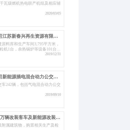
万千瓦级燃机热电联产机组及相应辅
2020/03/05
江苏新春兴再生资源有限责任公司江苏新春兴再生资源有限责任公司扩建项目
原料库和生产车间3,795平方米，
粒机1台，余热锅炉等设备101台
2019/12/31
提高能效类。
扬州市公共交通集团有限责任公司新能源插电混合动力公交车推广应用项目
车242辆，包括气电混合动力公交
2019/09/10
南京金龙客车制造有限公司年产2万辆改装客车及新能源改装车搬迁改造项目（二期轻客部分）
及附属建筑物，购置相关生产及检