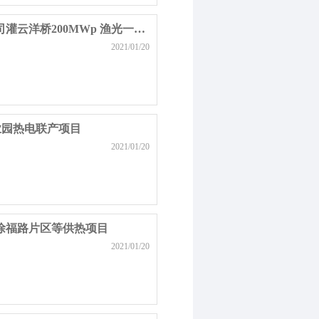
江苏沿海通威富云新能源有限公司灌云洋桥200MWp 渔光一体光伏发电全额平价上网示范项目
2021/01/20
业园热电联产项目
2021/01/20
徐福路片区等供热项目
2021/01/20