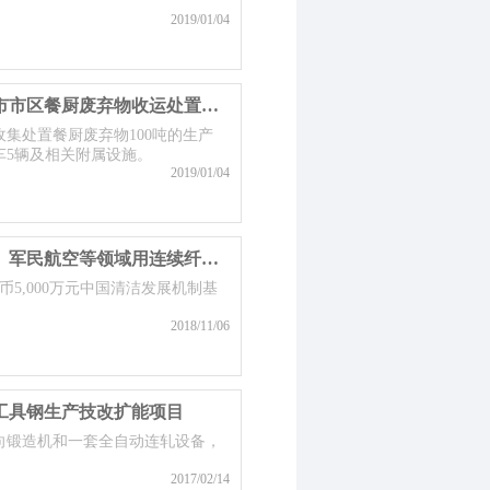
2019/01/04
盐城大吉环境科技有限公司盐城市市区餐厨废弃物收运处置系统工程项目
集处置餐厨废弃物100吨的生产
车5辆及相关附属设施。
2019/01/04
江苏奇一科技有限公司交通运输、军民航空等领域用连续纤维增强热塑性复合材料生产线扩建项目获得中国清洁发展机制基金优惠贷款
民币5,000万元中国清洁发展机制基
2018/11/06
工具钢生产技改扩能项目
向锻造机和一套全自动连轧设备，
2017/02/14