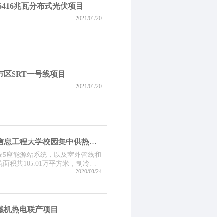
6416兆瓦分布式光伏项目
2021/01/20
区SRT一号线项目
2021/01/20
北京燃气能源发展有限公司南京信息工程大学校园集中供热（冷）系统BOT项目
设5座能源站系统，以及室外管线和
积共105.01万平方米，制冷建
2020/03/24
用人数约3.8万人。
燃机热电联产项目